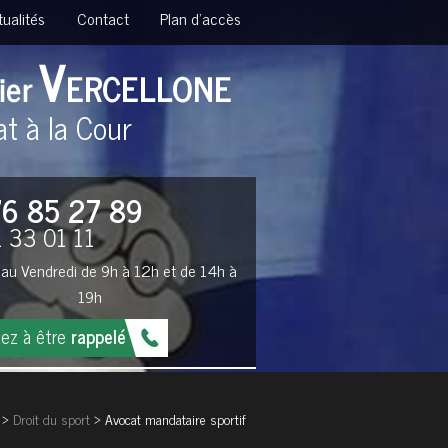
tualités
Contact
Plan d'accès
t à la Cour
76 85 27 89
 33 01 11
 au Vendredi de 9h à 12h et de 14h à
19h
ez à être
rappelé
>
Droit du sport
> Avocat mandataire sportif