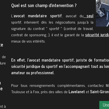
Quel est son champ d'intervention ?
L’
avocat mandataire sportif
, avocat du
seul
sportif, intervient dès les négociations jusqu’à la
signature du contrat « sportif » (contrat de travail,
contrat de sponsoring…), il est le garant de la
sécurité jurid
mieux de vos intérêts.
e de
En effet, l’avocat mandataire sportif, juriste de formati
dure
sécurité juridique du sportif en l’accompagnant tout au long
amateur ou professionnel.
Pour tous renseignements complémentaires, contactez M
te
Toulouse et à Foix, près des villes de
Lavelanet
et
Saint-Giro
Une
nt à