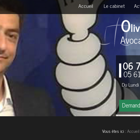
Accueil
Le cabinet
Ac
Avoca
06 
05 61
Du Lundi
Demand
Vous êtes ici :
Accueil