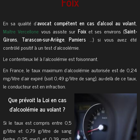
Foix
En sa qualité d'
avocat compétent en cas d'alcool au volant
,
Maître Vercellone
vous assiste sur
Foix
et ses environs (
Saint-
Girons
,
Tarascon-sur-Ariège
,
Pamiers
...) si vous avez été
contrôlé positif à un test d'alcoolémie.
Le contentieux lié à l’alcoolémie est foisonnant.
En France, le taux maximum d’alcoolémie autorisée est de 0,24
mg/litre d’air expiré (soit 0,49 g/litre de sang), au-delà de ce taux,
le conducteur est en infraction.
Que prévoit la Loi en cas
d'alcoolémie au volant ?
Si le taux est compris entre 0,5
g/litre et 0,79 g/litre de sang
(entre 0,25 mg/l et 0,39 mg/l